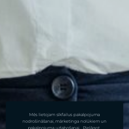
Mēs lietojam sīkfailus pakalpojuma
nodrošināšanai, mārketinga nolūkiem un
pakalpojuma uzlabošanai.
Pielāgot