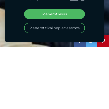
Pieņemt visus
Pieņemt tikai nepieciešamos
Pusmūžs. Kaut kas ir
izmainījies.
Tev ir sajūta, ka Tava
vielmaiņa ir kļuvusi
mazāk aktīva.
Tu vairs nesaproti, kas notiek ar Tavu
ēšanu un svaru.