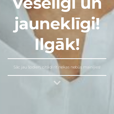
Veselīgi un
jauneklīgi!
Ilgāk!
Sāc jau šodien, citādi rīt nekas nebūs mainījies!